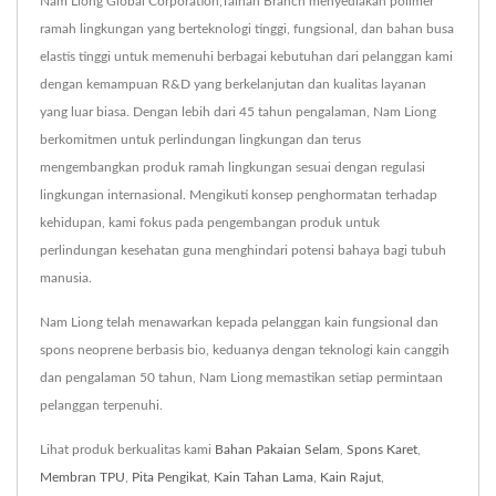
Nam Liong Global Corporation,Tainan Branch menyediakan polimer
ramah lingkungan yang berteknologi tinggi, fungsional, dan bahan busa
elastis tinggi untuk memenuhi berbagai kebutuhan dari pelanggan kami
dengan kemampuan R&D yang berkelanjutan dan kualitas layanan
yang luar biasa. Dengan lebih dari 45 tahun pengalaman, Nam Liong
berkomitmen untuk perlindungan lingkungan dan terus
mengembangkan produk ramah lingkungan sesuai dengan regulasi
lingkungan internasional. Mengikuti konsep penghormatan terhadap
kehidupan, kami fokus pada pengembangan produk untuk
perlindungan kesehatan guna menghindari potensi bahaya bagi tubuh
manusia.
Nam Liong telah menawarkan kepada pelanggan kain fungsional dan
spons neoprene berbasis bio, keduanya dengan teknologi kain canggih
dan pengalaman 50 tahun, Nam Liong memastikan setiap permintaan
pelanggan terpenuhi.
Lihat produk berkualitas kami
Bahan Pakaian Selam
,
Spons Karet
,
Membran TPU
,
Pita Pengikat
,
Kain Tahan Lama
,
Kain Rajut
,