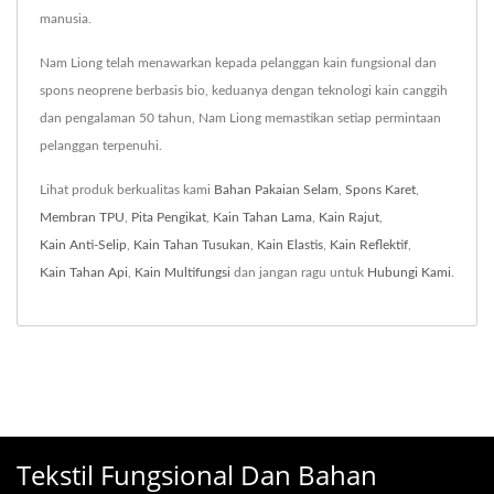
manusia.
Nam Liong telah menawarkan kepada pelanggan kain fungsional dan
spons neoprene berbasis bio, keduanya dengan teknologi kain canggih
dan pengalaman 50 tahun, Nam Liong memastikan setiap permintaan
pelanggan terpenuhi.
Lihat produk berkualitas kami
Bahan Pakaian Selam
,
Spons Karet
,
Membran TPU
,
Pita Pengikat
,
Kain Tahan Lama
,
Kain Rajut
,
Kain Anti-Selip
,
Kain Tahan Tusukan
,
Kain Elastis
,
Kain Reflektif
,
Kain Tahan Api
,
Kain Multifungsi
dan jangan ragu untuk
Hubungi Kami
.
Tekstil Fungsional Dan Bahan