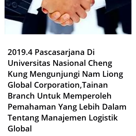
Logistik Global | Lebih Dari
50 Tahun Produsen Kain
Teknis Berkinerja Tinggi Dan
Spons Karet Bio | Nam
2019.4 Pascasarjana Di
Liong
Universitas Nasional Cheng
Kung Mengunjungi Nam Liong
Global Corporation,Tainan
Branch Untuk Memperoleh
Pemahaman Yang Lebih Dalam
Tentang Manajemen Logistik
Global