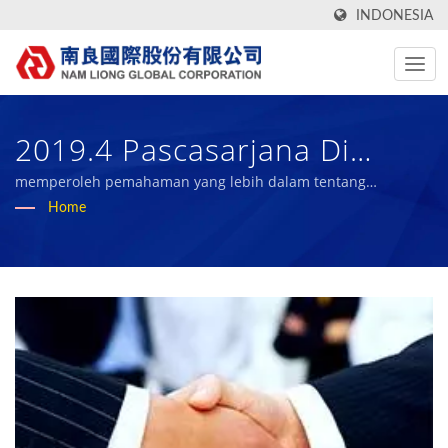
INDONESIA
2019.4 Pascasarjana Di
Universitas Nasional Cheng
memperoleh pemahaman yang lebih dalam tentang
Manajemen Logistik Global
Home
Kung Mengunjungi Nam
Liong Global
Corporation,Tainan Branch
Untuk Mendapatkan
Pemahaman Yang Lebih
Dalam Tentang Manajemen