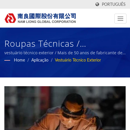
PORTUGUÊS
Roupas Técnicas /
Fabricante De Tecido Têxtil
vestuário técnico exterior / Mais de 50 anos de fabricante de
tecido técnico de alto desempenho e esponja de borracha
Home
/
Aplicação
/
Vestuário Técnico Exterior
Em Taiwan Com Relatórios
biológica | Nam Liong
ESG | Nam Liong