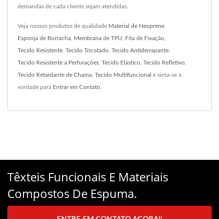
demandas de cada cliente sejam atendidas.
Veja nossos produtos de qualidade
Material de Neoprene
,
Esponja de Borracha
,
Membrana de TPU
,
Fita de Fixação
,
Tecido Resistente
,
Tecido Tricotado
,
Tecido Antiderrapante
,
Tecido Resistente a Perfurações
,
Tecido Elástico
,
Tecido Refletivo
,
Tecido Retardante de Chama
,
Tecido Multifuncional
e sinta-se à
vontade para
Entrar em Contato
.
Têxteis Funcionais E Materiais
Compostos De Espuma.