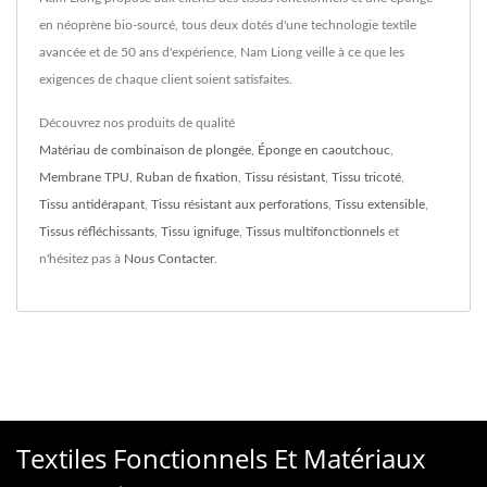
en néoprène bio-sourcé, tous deux dotés d'une technologie textile
avancée et de 50 ans d'expérience, Nam Liong veille à ce que les
exigences de chaque client soient satisfaites.
Découvrez nos produits de qualité
Matériau de combinaison de plongée
,
Éponge en caoutchouc
,
Membrane TPU
,
Ruban de fixation
,
Tissu résistant
,
Tissu tricoté
,
Tissu antidérapant
,
Tissu résistant aux perforations
,
Tissu extensible
,
Tissus réfléchissants
,
Tissu ignifuge
,
Tissus multifonctionnels
et
n'hésitez pas à
Nous Contacter
.
Textiles Fonctionnels Et Matériaux