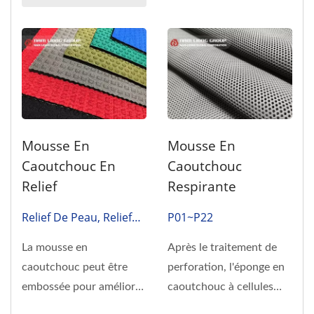
Mousse En
Mousse En
Caoutchouc En
Caoutchouc
Relief
Respirante
Relief De Peau, Relief
P01~P22
De Tissu, Relief De
La mousse en
Après le traitement de
Cellule
caoutchouc peut être
perforation, l'éponge en
embossée pour améliorer
caoutchouc à cellules
la résistance de la
fermées offre une