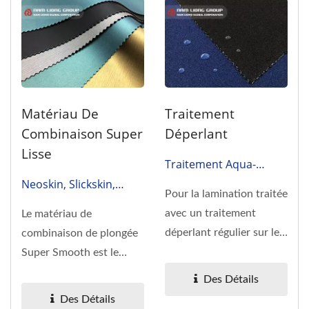
Matériau De
Traitement
Combinaison Super
Déperlant
Lisse
Traitement Aqua-
Bloquant (AB)
Neoskin, Slickskin,
Pour la lamination traitée
Slipskin, ORCA, ENSS…
avec un traitement
Le matériau de
déperlant régulier sur le
combinaison de plongée
marché, le tissu...
Super Smooth est le
processus de traitement
Des Détails
de surface...
Des Détails