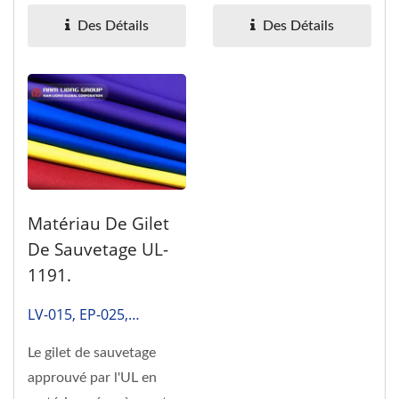
surface et la
meilleure...
Des Détails
Des Détails
performance...
Matériau De Gilet
De Sauvetage UL-
1191.
LV-015, EP-025,
ENSS(UL) …
Le gilet de sauvetage
approuvé par l'UL en