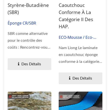
Styrène-Butadiène
Caoutchouc
(SBR)
Conforme À La
Catégorie II Des
Éponge CR/SBR
HAP.
SBR comme alternative
ECO-Mousse / Eco-
pour le contrôle des
Famille
coûts : Rencontrez-vous
Nam Liong Le laminate
ces défis ?
en caoutchouc éponge
Augmentation...
conforme à la catégorie II
Des Détails
des HAP (série ECO-
Sponge)...
Des Détails