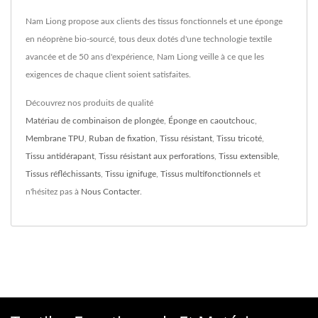
Nam Liong propose aux clients des tissus fonctionnels et une éponge
en néoprène bio-sourcé, tous deux dotés d'une technologie textile
avancée et de 50 ans d'expérience, Nam Liong veille à ce que les
exigences de chaque client soient satisfaites.
Découvrez nos produits de qualité
Matériau de combinaison de plongée
,
Éponge en caoutchouc
,
Membrane TPU
,
Ruban de fixation
,
Tissu résistant
,
Tissu tricoté
,
Tissu antidérapant
,
Tissu résistant aux perforations
,
Tissu extensible
,
Tissus réfléchissants
,
Tissu ignifuge
,
Tissus multifonctionnels
et
n'hésitez pas à
Nous Contacter
.