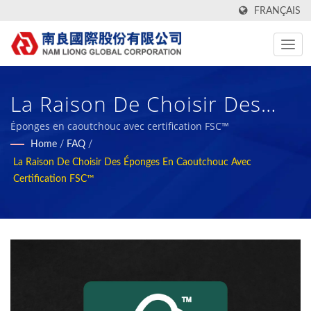
FRANÇAIS
La Raison De Choisir Des
Éponges En Caoutchouc
Éponges en caoutchouc avec certification FSC™
Home
/
FAQ
/
Avec Certification FSC™ /
La Raison De Choisir Des Éponges En Caoutchouc Avec
Fabricant De Tissus En
Certification FSC™
Textile Fabriqué À Taïwan
Avec Des Rapports ESG |
Nam Liong