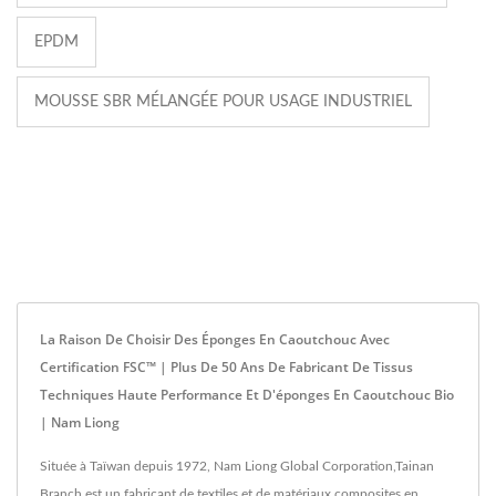
EPDM
MOUSSE SBR MÉLANGÉE POUR USAGE INDUSTRIEL
La Raison De Choisir Des Éponges En Caoutchouc Avec
Certification FSC™ | Plus De 50 Ans De Fabricant De Tissus
Techniques Haute Performance Et D'éponges En Caoutchouc Bio
| Nam Liong
Située à Taïwan depuis 1972, Nam Liong Global Corporation,Tainan
Branch est un fabricant de textiles et de matériaux composites en