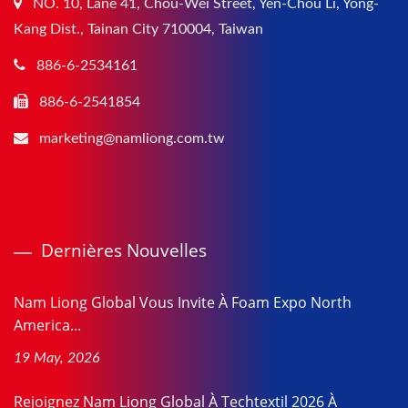
NO. 10, Lane 41, Chou-Wei Street, Yen-Chou Li, Yong-
Kang Dist., Tainan City 710004, Taiwan
886-6-2534161
886-6-2541854
marketing@namliong.com.tw
Dernières Nouvelles
Nam Liong Global Vous Invite À Foam Expo North
America...
19 May, 2026
Rejoignez Nam Liong Global À Techtextil 2026 À