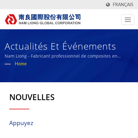
FRANÇAIS
Actualités Et Événements
Nam Liong - Fabricant professionnel de composites en
mousse polymère.
Home
NOUVELLES
Appuyez