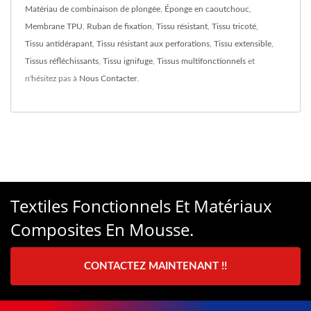
Matériau de combinaison de plongée
,
Éponge en caoutchouc
,
Membrane TPU
,
Ruban de fixation
,
Tissu résistant
,
Tissu tricoté
,
Tissu antidérapant
,
Tissu résistant aux perforations
,
Tissu extensible
,
Tissus réfléchissants
,
Tissu ignifuge
,
Tissus multifonctionnels
et
n'hésitez pas à
Nous Contacter
.
Textiles Fonctionnels Et Matériaux
Composites En Mousse.
CONTACTEZ MAINTENANT !!