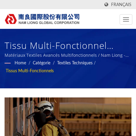
FRANÇAIS
Tissu Multi-Fonctionnel
ARMORTEX®. / Nam Liong -
Matériaux Textiles Avancés Multifonctionnels / Nam Liong -
Fabricant professionnel de composites en mousse polymère.
Home
/
Catégorie
/
Textiles Techniques
/
Fabricant Professionnel De
Tissus Multi-Fonctionnels
Composites En Mousse
Polymère.