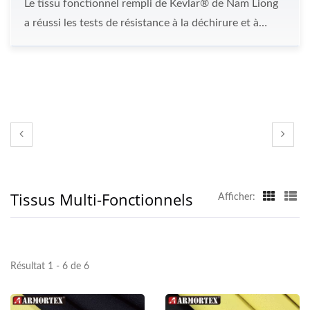
Le tissu fonctionnel rempli de Kevlar® de Nam Liong
a réussi les tests de résistance à la déchirure et à
l'abrasion ASMT D3886, en plus des tests ISO. Le
tissu tricoté en fibres courtes répondrait aux normes
de niveau 5 de la norme EN 388: 2016. Des
traitements anti-abrasion et de répulsion à l'eau du
tissu, y compris des traitements de revêtement
chimique, d'adhésion et de teinture, seront effectués
pour maximiser la performance.
Tissus Multi-Fonctionnels
Afficher:
Résultat 1 - 6 de 6