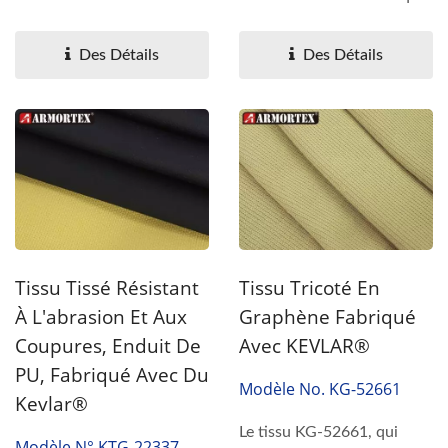
revêtement en
avec du Kevlar®, des fils en
polyuréthane...
fibre...
Des Détails
Des Détails
Tissu Tissé Résistant
Tissu Tricoté En
À L'abrasion Et Aux
Graphène Fabriqué
Coupures, Enduit De
Avec KEVLAR®
PU, Fabriqué Avec Du
Modèle No. KG-52661
Kevlar®
Le tissu KG-52661, qui
Modèle N° KTG-22337