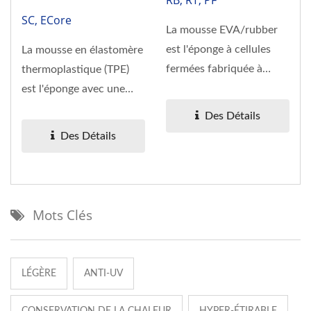
RB, RT, PF
SC, ECore
La mousse EVA/rubber
est l'éponge à cellules
La mousse en élastomère
fermées fabriquée à
thermoplastique (TPE)
partir d'acétate
est l'éponge avec une
d'éthylène...
structure à cellules...
Des Détails
Des Détails
Mots Clés
LÉGÈRE
ANTI-UV