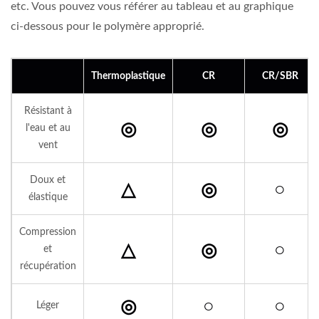
etc. Vous pouvez vous référer au tableau et au graphique
ci-dessous pour le polymère approprié.
Thermoplastique
CR
CR/SBR
Résistant à
◎
◎
◎
l'eau et au
vent
Doux et
△
◎
○
élastique
Compression
△
◎
○
et
récupération
◎
○
○
Léger