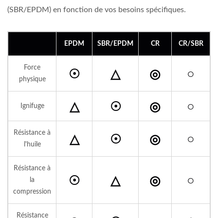
(SBR/EPDM) en fonction de vos besoins spécifiques.
EPDM
SBR/EPDM
CR
CR/SBR
Force
☉
△
◎
○
physique
△
☉
◎
○
Ignifuge
Résistance à
△
☉
◎
○
l'huile
Résistance à
☉
△
◎
○
la
compression
Résistance