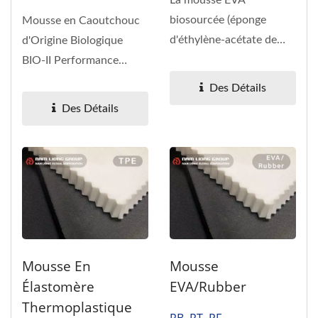
La mousse EVA
biosourcée (éponge
Mousse en Caoutchouc
d'éthylène-acétate de
d'Origine Biologique
vinyle) et la mousse PE
BIO-II Performance
biosourcée...
Durable & Innovation
Des Détails
Naturelle Vous...
Des Détails
Mousse En
Mousse
Élastomère
EVA/rubber
Thermoplastique