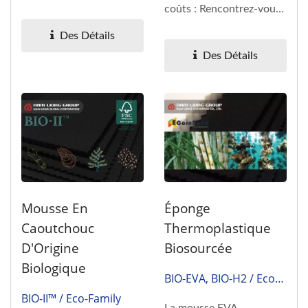
du mal avec ces défis...
coûts : Rencontrez-vous
ces défis ?
Des Détails
Augmentation...
Des Détails
Éponge
Mousse En
Thermoplastique
Caoutchouc
Biosourcée
D'Origine
Biologique
BIO-EVA, BIO-H2 / Eco-
Family
BIO-II™ / Eco-Family