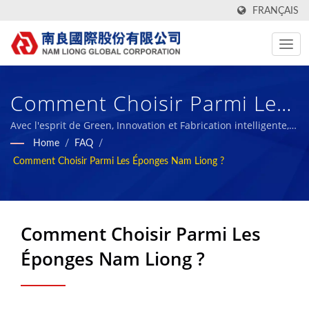
FRANÇAIS
Comment Choisir Parmi Les
Éponges Nam Liong ? /
Avec l'esprit de Green, Innovation et Fabrication intelligente,
nous visons à devenir la référence de l'industrie durable des
Home
/
FAQ
/
Fabricant De Tissus Textiles
matériaux composites et à partager nos réalisations avec nos
Comment Choisir Parmi Les Éponges Nam Liong ?
employés et la société.
À Taiwan Avec Rapports ESG
| Nam Liong
Comment Choisir Parmi Les
Éponges Nam Liong ?