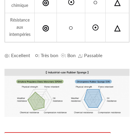
◎
☉
○
△
chimique
Résistance
◎
○
☉
△
aux
intempéries
◎: Excellent ○: Très bon ☉: Bon △: Passable