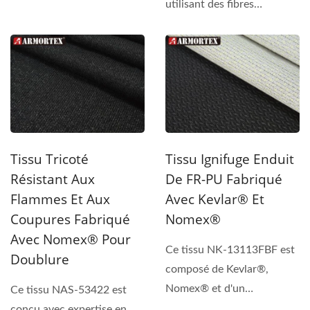
utilisant des fibres
Nomex®, offrant...
Tissu Tricoté
Tissu Ignifuge Enduit
Résistant Aux
De FR-PU Fabriqué
Flammes Et Aux
Avec Kevlar® Et
Coupures Fabriqué
Nomex®
Avec Nomex® Pour
Ce tissu NK-13113FBF est
Doublure
composé de Kevlar®,
Nomex® et d'un
Ce tissu NAS-53422 est
revêtement en PU noir
conçu avec expertise en