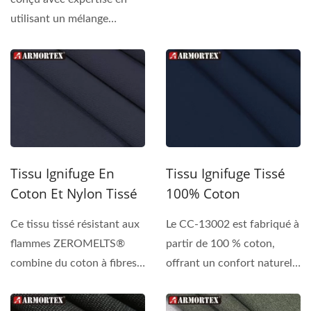
ignifuge,...
utilisant un mélange
premium de Nomex®,
d'acrylique...
Tissu Ignifuge En
Tissu Ignifuge Tissé
Coton Et Nylon Tissé
100% Coton
Ce tissu tissé résistant aux
Le CC-13002 est fabriqué à
flammes ZEROMELTS®
partir de 100 % coton,
combine du coton à fibres
offrant un confort naturel
courtes et des fibres...
et une sensation...