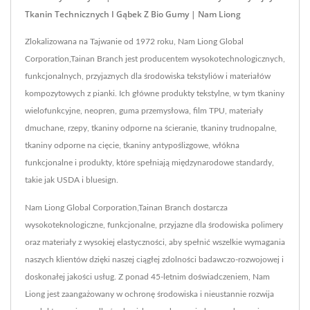
Tkanin Technicznych I Gąbek Z Bio Gumy | Nam Liong
Zlokalizowana na Tajwanie od 1972 roku, Nam Liong Global
Corporation,Tainan Branch jest producentem wysokotechnologicznych,
funkcjonalnych, przyjaznych dla środowiska tekstyliów i materiałów
kompozytowych z pianki. Ich główne produkty tekstylne, w tym tkaniny
wielofunkcyjne, neopren, guma przemysłowa, film TPU, materiały
dmuchane, rzepy, tkaniny odporne na ścieranie, tkaniny trudnopalne,
tkaniny odporne na cięcie, tkaniny antypoślizgowe, włókna
funkcjonalne i produkty, które spełniają międzynarodowe standardy,
takie jak USDA i bluesign.
Nam Liong Global Corporation,Tainan Branch dostarcza
wysokoteknologiczne, funkcjonalne, przyjazne dla środowiska polimery
oraz materiały z wysokiej elastyczności, aby spełnić wszelkie wymagania
naszych klientów dzięki naszej ciągłej zdolności badawczo-rozwojowej i
doskonałej jakości usług. Z ponad 45-letnim doświadczeniem, Nam
Liong jest zaangażowany w ochronę środowiska i nieustannie rozwija