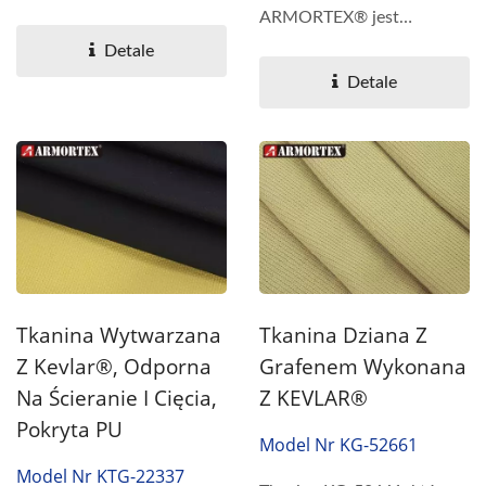
wysokowydajnym
ARMORTEX® jest
powłoką...
wykonany z przędzy
Detale
Kevlar®, włókna
Detale
szklanego,...
Tkanina Wytwarzana
Tkanina Dziana Z
Z Kevlar®, Odporna
Grafenem Wykonana
Na Ścieranie I Cięcia,
Z KEVLAR®
Pokryta PU
Model Nr KG-52661
Model Nr KTG-22337