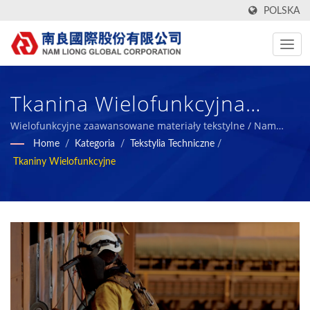
POLSKA
Tkanina Wielofunkcyjna
ARMORTEX®. / Nam Liong -
Wielofunkcyjne zaawansowane materiały tekstylne / Nam
Liong - Profesjonalny producent kompozytów z pianki
Home
/
Kategoria
/
Tekstylia Techniczne
/
Profesjonalny Producent
polimerowej.
Tkaniny Wielofunkcyjne
Kompozytów Z Pianki
Polimerowej.