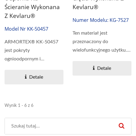
Ścieranie Wykonana
Kevlaru®
Z Kevlaru®
Numer Modelu: KG-7527
Model Nr KK-50457
Ten materiał jest
przeznaczony do
ARMORTEX® KK-50457
wielofunkcyjnego użytku.
jest pokryty
Włóknina Kevlar® jest
ognioodpornym i
pokryta...
odpornym na ścieranie
Detale
poliuretanem (PU),...
Detale
Wynik 1 - 6 z 6