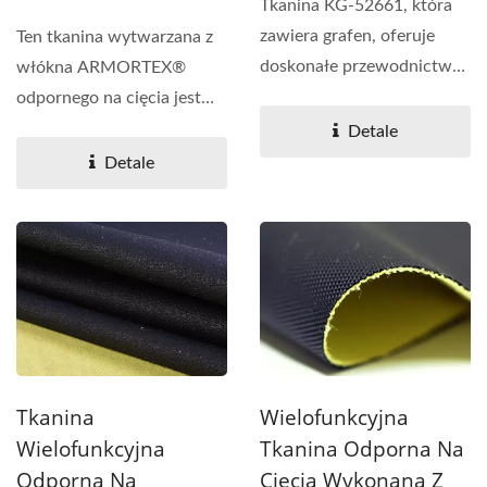
Tkanina KG-52661, która
zawiera grafen, oferuje
Ten tkanina wytwarzana z
doskonałe przewodnictwo
włókna ARMORTEX®
cieplne i silne ogrzewanie...
odpornego na cięcia jest
wykonana z przędzy...
Detale
Detale
Tkanina
Wielofunkcyjna
Wielofunkcyjna
Tkanina Odporna Na
Odporna Na
Cięcia Wykonana Z