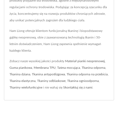
produkty przyjazne dla środowiska, zgodne z międzynarodowymi
regulacjami ochrony środowiska. Podążając za koncepcją szacunku dla
życia, koncentrujemy się na rozwoju produktów chroniących zdrowie,
aby unikać potencjalnych zagrożeń dla ludzkiego ciała.
Nam Liong oferuje klientom funkcjonalną tkaninę i biopodstawowy
gąbkę neoprenową, obie z zaawansowaną technologią tkanin i 50-
letnim doświadczeniem, Nam Liong zapewnia spełnienie wymagań
każdego klienta.
Zobacz nasze wysokiej jakości produkty
Materiał pianki neoprenowej
,
Guma piankowa
,
Membrana TPU
,
Taśma mocująca
,
Tkanina odporna
,
Tkanina dziana
,
Tkanina antypoślizgowa
,
Tkanina odporna na przebicia
,
Tkanina elastyczna
,
Tkaniny odblaskowe
,
Tkanina ognioodporna
,
Tkaniny wielofunkcyjne
i nie wahaj się
Skontaktuj się z nami
.