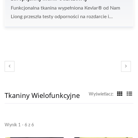
Funkcjonalna tkanina wypełniona Kevlar® od Nam
Liong przeszła testy odporności na rozdarcie i
ścieranie ASMT D3886, oprócz testów ISO. Tkanina z
krótkich włókien dzianinowych spełni standardy
poziomu 5 EN 388: 2016. Zostaną przeprowadzone
zabiegi antyścierne i wodoodporne na tkaninie, w tym
powlekanie chemiczne, adhezja i barwienie, aby
maksymalizować wydajność.
Tkaniny Wielofunkcyjne
Wyświetlacz:
Wynik 1 - 6 z 6