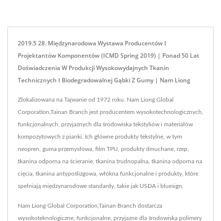
2019.5 28. Międzynarodowa Wystawa Producentów I
Projektantów Komponentów (ICMD Spring 2019) | Ponad 50 Lat
Doświadczenia W Produkcji Wysokowydajnych Tkanin
Technicznych I Biodegradowalnej Gąbki Z Gumy | Nam Liong
Zlokalizowana na Tajwanie od 1972 roku, Nam Liong Global
Corporation,Tainan Branch jest producentem wysokotechnologicznych,
funkcjonalnych, przyjaznych dla środowiska tekstyliów i materiałów
kompozytowych z pianki. Ich główne produkty tekstylne, w tym
neopren, guma przemysłowa, film TPU, produkty dmuchane, rzep,
tkanina odporna na ścieranie, tkanina trudnopalna, tkanina odporna na
cięcia, tkanina antypoślizgowa, włókna funkcjonalne i produkty, które
spełniają międzynarodowe standardy, takie jak USDA i bluesign.
Nam Liong Global Corporation,Tainan Branch dostarcza
wysokoteknologiczne, funkcjonalne, przyjazne dla środowiska polimery