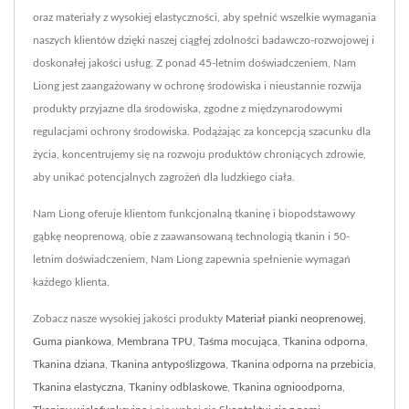
oraz materiały z wysokiej elastyczności, aby spełnić wszelkie wymagania
naszych klientów dzięki naszej ciągłej zdolności badawczo-rozwojowej i
doskonałej jakości usług. Z ponad 45-letnim doświadczeniem, Nam
Liong jest zaangażowany w ochronę środowiska i nieustannie rozwija
produkty przyjazne dla środowiska, zgodne z międzynarodowymi
regulacjami ochrony środowiska. Podążając za koncepcją szacunku dla
życia, koncentrujemy się na rozwoju produktów chroniących zdrowie,
aby unikać potencjalnych zagrożeń dla ludzkiego ciała.
Nam Liong oferuje klientom funkcjonalną tkaninę i biopodstawowy
gąbkę neoprenową, obie z zaawansowaną technologią tkanin i 50-
letnim doświadczeniem, Nam Liong zapewnia spełnienie wymagań
każdego klienta.
Zobacz nasze wysokiej jakości produkty
Materiał pianki neoprenowej
,
Guma piankowa
,
Membrana TPU
,
Taśma mocująca
,
Tkanina odporna
,
Tkanina dziana
,
Tkanina antypoślizgowa
,
Tkanina odporna na przebicia
,
Tkanina elastyczna
,
Tkaniny odblaskowe
,
Tkanina ognioodporna
,