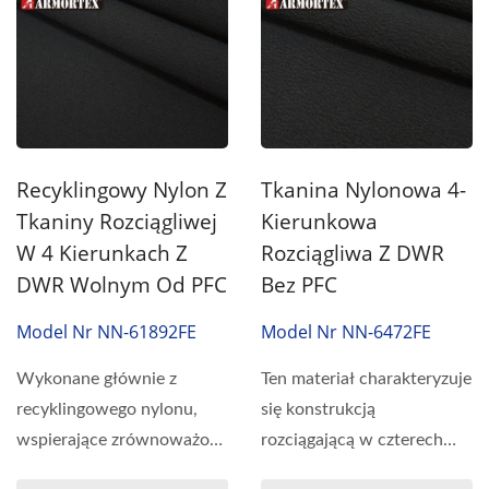
Recyklingowy Nylon Z
Tkanina Nylonowa 4-
Tkaniny Rozciągliwej
Kierunkowa
W 4 Kierunkach Z
Rozciągliwa Z DWR
DWR Wolnym Od PFC
Bez PFC
Model Nr NN-61892FE
Model Nr NN-6472FE
Wykonane głównie z
Ten materiał charakteryzuje
recyklingowego nylonu,
się konstrukcją
wspierające zrównoważone
rozciągającą w czterech
pozyskiwanie materiałów...
kierunkach połączoną...