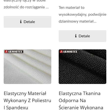
elastyczny łączy w sobie
zdolność do rozciągania w
Ten materiał to
4 kierunkach z
wysokowydajny, podwójnie
odpornością...
dzianinowy materiał
Detale
elastyczny zaprojektowany
do zastosowań...
Detale
Elastyczny Materiał
Elastyczna Tkanina
Wykonany Z Poliestru
Odporna Na
I Spandexu
Ścieranie Wykonana