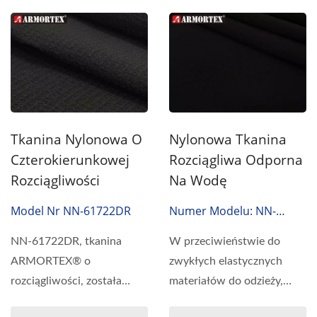
Tkanina Nylonowa O
Nylonowa Tkanina
Czterokierunkowej
Rozciągliwa Odporna
Rozciągliwości
Na Wodę
Model Nr NN-61722DR
Numer Modelu: NN-
61762DR
NN-61722DR, tkanina
W przeciwieństwie do
ARMORTEX® o
zwykłych elastycznych
rozciągliwości, została
materiałów do odzieży,
zaprojektowana w celu
tkanina ARMORTEX®