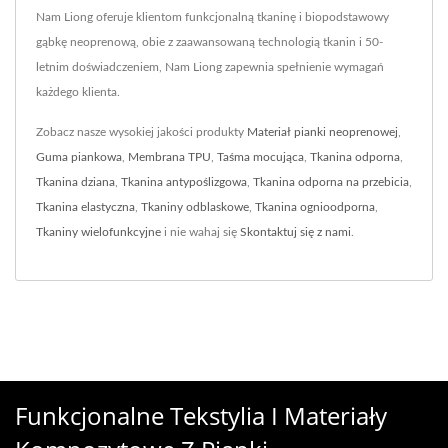
Nam Liong oferuje klientom funkcjonalną tkaninę i biopodstawowy
gąbkę neoprenową, obie z zaawansowaną technologią tkanin i 50-
letnim doświadczeniem, Nam Liong zapewnia spełnienie wymagań
każdego klienta.
Zobacz nasze wysokiej jakości produkty
Materiał pianki neoprenowej
,
Guma piankowa
,
Membrana TPU
,
Taśma mocująca
,
Tkanina odporna
,
Tkanina dziana
,
Tkanina antypoślizgowa
,
Tkanina odporna na przebicia
,
Tkanina elastyczna
,
Tkaniny odblaskowe
,
Tkanina ognioodporna
,
Tkaniny wielofunkcyjne
i nie wahaj się
Skontaktuj się z nami
.
Funkcjonalne Tekstylia I Materiały