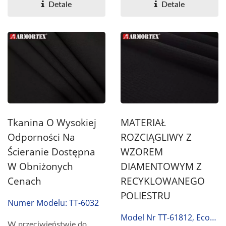
ochrony przed...
jest...
Detale
Detale
Tkanina O Wysokiej
MATERIAŁ
Odporności Na
ROZCIĄGLIWY Z
Ścieranie Dostępna
WZOREM
W Obniżonych
DIAMENTOWYM Z
Cenach
RECYKLOWANEGO
POLIESTRU
Numer Modelu: TT-6032
Model Nr TT-61812, Eco-
W przeciwieństwie do