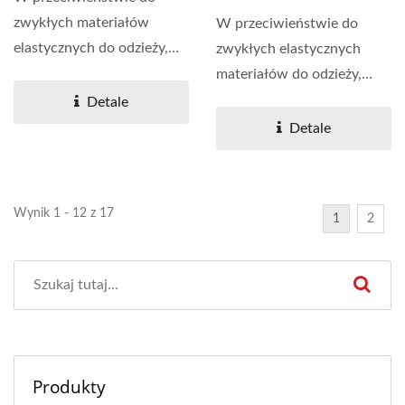
Family
zwykłych materiałów
W przeciwieństwie do
elastycznych do odzieży,
zwykłych elastycznych
tkanina elastyczna
materiałów do odzieży,
Armortex®...
tkanina elastyczna
Detale
ARMORTEX®...
Detale
Wynik 1 - 12 z 17
1
2
Produkty