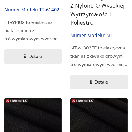
Z Nylonu O Wysokiej
Numer Modelu TT-61402
Wytrzymałości I
Poliestru
TT-61402 to elastyczna
biała tkanina z
Numer Modelu: NT-
trójwymiarowym wzorem
61302FE
teksturowym. Wykonana
NT-61302FE to elastyczna
jest z
tkanina z dwukolorowym,
Detale
wysokowytrzymałego...
trójwymiarowym wzorem
teksturowym. Wykonana...
Detale