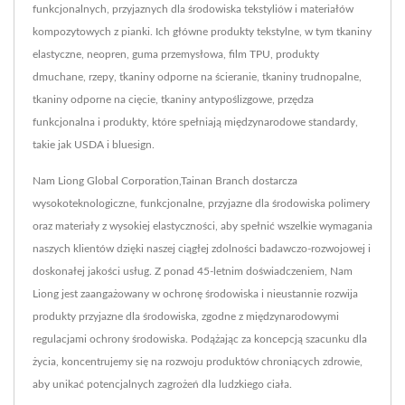
funkcjonalnych, przyjaznych dla środowiska tekstyliów i materiałów
kompozytowych z pianki. Ich główne produkty tekstylne, w tym tkaniny
elastyczne, neopren, guma przemysłowa, film TPU, produkty
dmuchane, rzepy, tkaniny odporne na ścieranie, tkaniny trudnopalne,
tkaniny odporne na cięcie, tkaniny antypoślizgowe, przędza
funkcjonalna i produkty, które spełniają międzynarodowe standardy,
takie jak USDA i bluesign.
Nam Liong Global Corporation,Tainan Branch dostarcza
wysokoteknologiczne, funkcjonalne, przyjazne dla środowiska polimery
oraz materiały z wysokiej elastyczności, aby spełnić wszelkie wymagania
naszych klientów dzięki naszej ciągłej zdolności badawczo-rozwojowej i
doskonałej jakości usług. Z ponad 45-letnim doświadczeniem, Nam
Liong jest zaangażowany w ochronę środowiska i nieustannie rozwija
produkty przyjazne dla środowiska, zgodne z międzynarodowymi
regulacjami ochrony środowiska. Podążając za koncepcją szacunku dla
życia, koncentrujemy się na rozwoju produktów chroniących zdrowie,
aby unikać potencjalnych zagrożeń dla ludzkiego ciała.