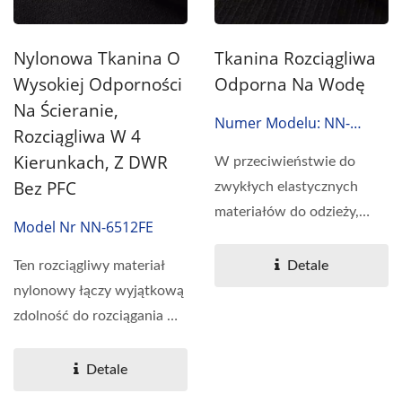
Nylonowa Tkanina O
Tkanina Rozciągliwa
Wysokiej Odporności
Odporna Na Wodę
Na Ścieranie,
Numer Modelu: NN-
Rozciągliwa W 4
61042DR
Kierunkach, Z DWR
W przeciwieństwie do
Bez PFC
zwykłych elastycznych
materiałów do odzieży,
Model Nr NN-6512FE
tkanina elastyczna
ARMORTEX®...
Ten rozciągliwy materiał
Detale
nylonowy łączy wyjątkową
zdolność do rozciągania w
czterech...
Detale