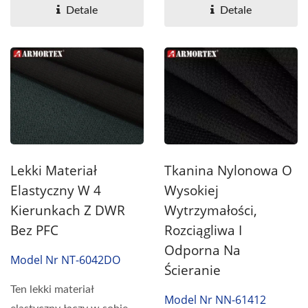
Detale
Detale
Lekki Materiał
Tkanina Nylonowa O
Elastyczny W 4
Wysokiej
Kierunkach Z DWR
Wytrzymałości,
Bez PFC
Rozciągliwa I
Odporna Na
Model Nr NT-6042DO
Ścieranie
Ten lekki materiał
Model Nr NN-61412