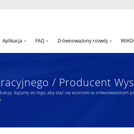
Aplikacja
FAQ
Zrównoważony rozwój
WIAD
racyjnego / Producent Wy
nych Tkanin Tekstylnych I 
odukcję, dążymy do tego, aby stać się wzorcem w zrównoważonym pr
łeczeństwem.
o
nki Od 1972 Roku | Nam L