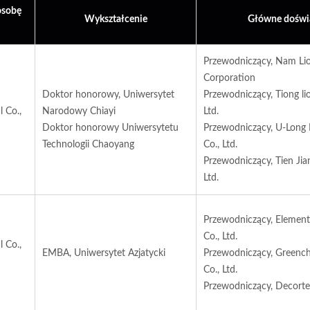
osobę
Wykształcenie
Główne doświ
Przewodniczący, Nam Lio
Corporation
Doktor honorowy, Uniwersytet
Przewodniczący, Tiong lio
l Co.,
Narodowy Chiayi
Ltd.
Doktor honorowy Uniwersytetu
Przewodniczący, U-Long H
Technologii Chaoyang
Co., Ltd.
Przewodniczący, Tien Jian
Ltd.
Przewodniczący, Element
Co., Ltd.
l Co.,
EMBA, Uniwersytet Azjatycki
Przewodniczący, Greench
Co., Ltd.
Przewodniczący, Decortec