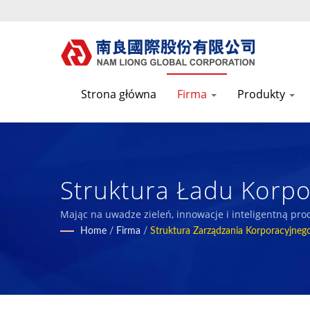
Strona główna
Firma
Produkty
Struktura Ładu Korpo
Funkcjonalnych, Zielo
Mając na uwadze zieleń, innowacje i inteligentną pr
naszymi osiągnięciami z naszymi pracownikami i spo
Home
/
Firma
/
Struktura Zarządzania Korporacyjneg
Kompozytowych Z Pia