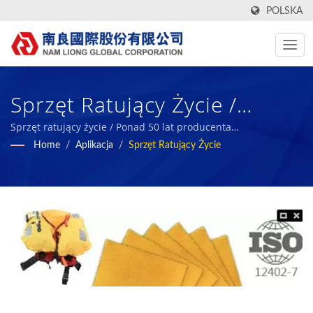
POLSKA
Sprzęt Ratujący Życie /
Producent Tkanin
Sprzęt ratujący życie / Ponad 50 lat producenta
wysokowydajnych tkanin technicznych i gąbki z bio gumy |
Home
/
Aplikacja
/
Sprzęt Ratujący Życie
Tekstylnych Z Tajwanu Z
Nam Liong
Raportami ESG | Nam Liong