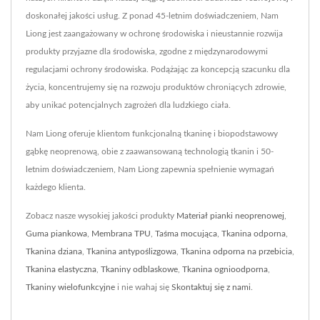
doskonałej jakości usług. Z ponad 45-letnim doświadczeniem, Nam
Liong jest zaangażowany w ochronę środowiska i nieustannie rozwija
produkty przyjazne dla środowiska, zgodne z międzynarodowymi
regulacjami ochrony środowiska. Podążając za koncepcją szacunku dla
życia, koncentrujemy się na rozwoju produktów chroniących zdrowie,
aby unikać potencjalnych zagrożeń dla ludzkiego ciała.
Nam Liong oferuje klientom funkcjonalną tkaninę i biopodstawowy
gąbkę neoprenową, obie z zaawansowaną technologią tkanin i 50-
letnim doświadczeniem, Nam Liong zapewnia spełnienie wymagań
każdego klienta.
Zobacz nasze wysokiej jakości produkty
Materiał pianki neoprenowej
,
Guma piankowa
,
Membrana TPU
,
Taśma mocująca
,
Tkanina odporna
,
Tkanina dziana
,
Tkanina antypoślizgowa
,
Tkanina odporna na przebicia
,
Tkanina elastyczna
,
Tkaniny odblaskowe
,
Tkanina ognioodporna
,
Tkaniny wielofunkcyjne
i nie wahaj się
Skontaktuj się z nami
.