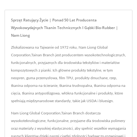
Sprzęt Ratujący Życie | Ponad 50 Lat Producenta
Wysokowydajnych Tkanin Technicznych I Gąbki Bio-Rubber |
Nam Liong
Zlokalizowana na Tajwanie od 1972 roku, Nam Liong Global
Corporation,Tainan Branch jest producentem wysokotechnologicznych,
funkcjonalnych, przyjaznych dla środowiska tekstyliów i materiałów
kompozytowych z pianki. Ich główne produkty tekstylne, w tym
neopren, guma przemysłowa, film TPU, produkty dmuchane, rzep,
tkanina odporna na ścieranie, tkanina trudnopalna, tkanina odporna na
cięcia, tkanina antypoślizgowa, włókna funkcjonalne i produkty, które
spełniają międzynarodowe standardy, takie jak USDA i bluesign.
Nam Liong Global Corporation,Tainan Branch dostarcza
wysokoteknologiczne, funkcjonalne, przyjazne dla środowiska polimery
oraz materiały z wysokiej elastyczności, aby spełnić wszelkie wymagania
naszych klientów dzięki naszej ciągłej zdolności badawczo-rozwojowej i