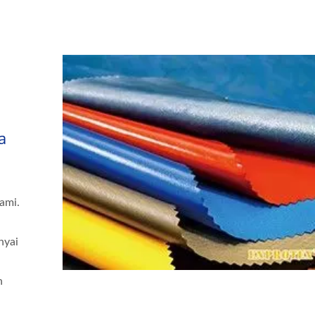
a
ami.
nyai
n