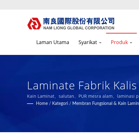
Laman Utama
Syarikat
Produk
Laminate Fabrik Kali
Yang Baik & Fungsi 
Kain Laminat、salutan、PUR mesra alam、laminasi penu
Home
/
Kategori
/
Membran Fungsional & Kain Lamin
Pengeluar Komposit B