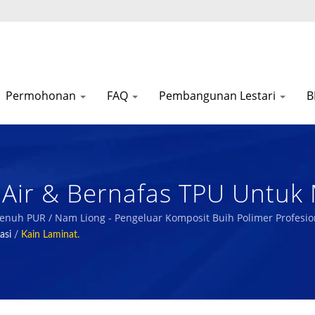
Permohonan
FAQ
Pembangunan Lestari
B
s Air & Bernafas TPU Untuk 
Penyimpanan Haba Yang Cem
h PUR / Nam Liong - Pengeluar Komposit Buih Polimer Profesio
asi
/
Kain Laminat.
uih Polimer Profesional.