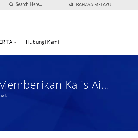
BAHASA MELAYU
ERITA
Hubungi Kami
Memberikan Kalis Air
erlang / Nam Liong -
nal.