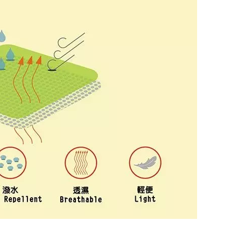
ISO 27001
Sijil