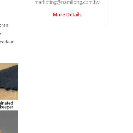
marketing@namliong.com.tw
More Details
bran
k
 keadaan