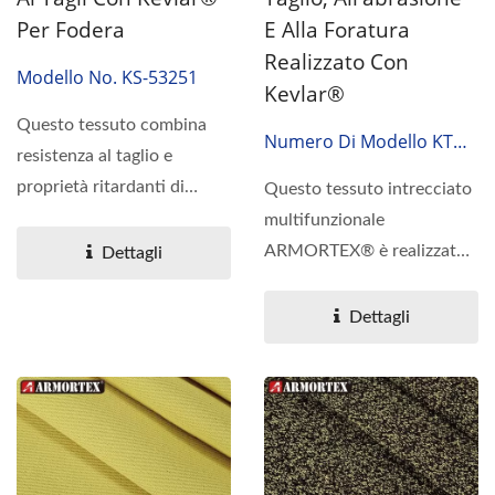
Per Fodera
E Alla Foratura
Realizzato Con
Modello No. KS-53251
Kevlar®
Questo tessuto combina
Numero Di Modello KTG-
resistenza al taglio e
22127
proprietà ritardanti di
Questo tessuto intrecciato
fiamma con una struttura...
multifunzionale
ARMORTEX® è realizzato
Dettagli
con filato in Kevlar®,...
Dettagli