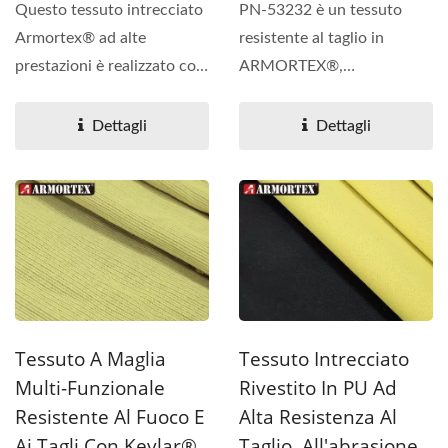
Questo tessuto intrecciato
PN-53232 è un tessuto
Armortex® ad alte
resistente al taglio in
prestazioni è realizzato con
ARMORTEX®,
Kevlar®, UHMWPE,...
specificamente progettato
per ambienti...
Dettagli
Dettagli
Tessuto A Maglia
Tessuto Intrecciato
Multi-Funzionale
Rivestito In PU Ad
Resistente Al Fuoco E
Alta Resistenza Al
Ai Tagli Con Kevlar®
Taglio, All'abrasione