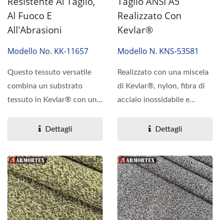
Resistente Al Taglio,
Taglio ANSI A5
Al Fuoco E
Realizzato Con
All'Abrasioni
Kevlar®
Modello No. KK-11657
Modello N. KNS-53581
Questo tessuto versatile
Realizzato con una miscela
combina un substrato
di Kevlar®, nylon, fibra di
tessuto in Kevlar® con un
acciaio inossidabile e
rivestimento in
spandex utilizzando...
poliuretano...
Dettagli
Dettagli