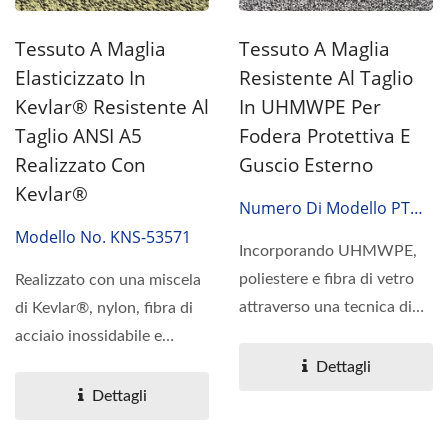
Tessuto A Maglia
Tessuto A Maglia
Elasticizzato In
Resistente Al Taglio
Kevlar® Resistente Al
In UHMWPE Per
Taglio ANSI A5
Fodera Protettiva E
Realizzato Con
Guscio Esterno
Kevlar®
Numero Di Modello PTG-
51831
Modello No. KNS-53571
Incorporando UHMWPE,
poliestere e fibra di vetro
Realizzato con una miscela
attraverso una tecnica di
di Kevlar®, nylon, fibra di
lavorazione a maglia...
acciaio inossidabile e
spandex utilizzando...
Dettagli
Dettagli