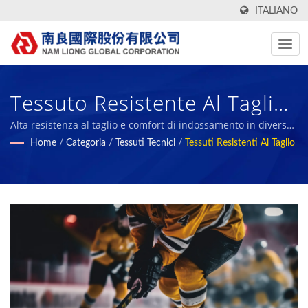
ITALIANO
Tessuto Resistente Al Taglio
ARMORTEX®. / Nam Liong -
Alta resistenza al taglio e comfort di indossamento in diverse
applicazioni / Nam Liong - Produttore professionale di
Home
/
Categoria
/
Tessuti Tecnici
/
Tessuti Resistenti Al Taglio
Produttore Professionale Di
compositi in schiuma polimerica.
Compositi In Schiuma
Polimerica.