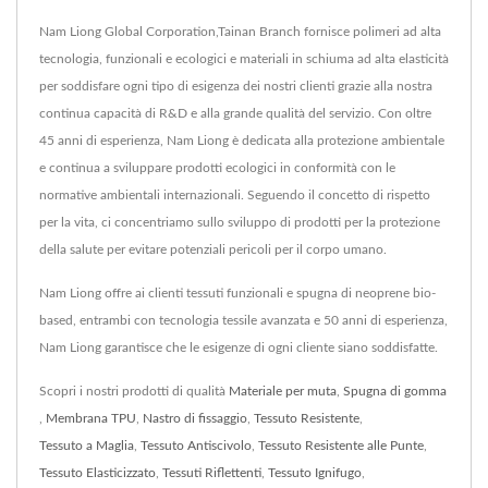
Nam Liong Global Corporation,Tainan Branch fornisce polimeri ad alta
tecnologia, funzionali e ecologici e materiali in schiuma ad alta elasticità
per soddisfare ogni tipo di esigenza dei nostri clienti grazie alla nostra
continua capacità di R&D e alla grande qualità del servizio. Con oltre
45 anni di esperienza, Nam Liong è dedicata alla protezione ambientale
e continua a sviluppare prodotti ecologici in conformità con le
normative ambientali internazionali. Seguendo il concetto di rispetto
per la vita, ci concentriamo sullo sviluppo di prodotti per la protezione
della salute per evitare potenziali pericoli per il corpo umano.
Nam Liong offre ai clienti tessuti funzionali e spugna di neoprene bio-
based, entrambi con tecnologia tessile avanzata e 50 anni di esperienza,
Nam Liong garantisce che le esigenze di ogni cliente siano soddisfatte.
Scopri i nostri prodotti di qualità
Materiale per muta
,
Spugna di gomma
,
Membrana TPU
,
Nastro di fissaggio
,
Tessuto Resistente
,
Tessuto a Maglia
,
Tessuto Antiscivolo
,
Tessuto Resistente alle Punte
,
Tessuto Elasticizzato
,
Tessuti Riflettenti
,
Tessuto Ignifugo
,