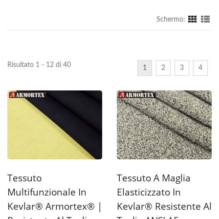
Schermo:
Risultato 1 - 12 di 40
1
2
3
4
Tessuto
Tessuto A Maglia
Multifunzionale In
Elasticizzato In
Kevlar® Armortex® |
Kevlar® Resistente Al