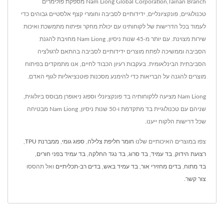
Nam Liong Global Corporation,Tainan Branch מספקת פולימרים
טכנולוגיים, פונקציונליים, ידידותיים לסביבה וחומרי קצף אלסטיים גבוהים כדי
לעמוד בכל הדרישות של לקוחותינו עם יכולת מחקר ופיתוח מתמשכת ואיכות
שירות מצוינת. עם יותר מ-45 שנות ניסיון, Nam Liong מחויבת להגנת
הסביבה וממשיכה לפתח מוצרים ידידותיים לסביבה בהתאם לרגולציה
הסביבתית הבינלאומית. בעקבות רעיון הכבוד לחיים, אנו מתמקדים בפיתוח
מוצרים להגנה על הבריאות כדי להימנע מסכנות פוטנציאליות לגוף האדם.
Nam Liong מציעה ללקוחותיה בד פונקציונלי וספוג ניאופרן מבוסס ביולוגית,
שניהם עם טכנולוגיית בד מתקדמת ו-50 שנות ניסיון, Nam Liong מבטיחה
שכל דרישות הלקוח ייענו.
צפו במוצרים האיכותיים שלנו
חומר חליפת צלילה
,
ספוג גומי
,
ממברנת TPU
,
רצועת הידוק
,
בד עמיד
,
בד סרוג
,
בד נגד החלקה
,
בד עמיד בפני חורים
,
בד מתוח
,
בדים מחזירי אור
,
בד עמיד באש
,
בדים רב-תכליתיים
ואל תהססו
צור קשר
.