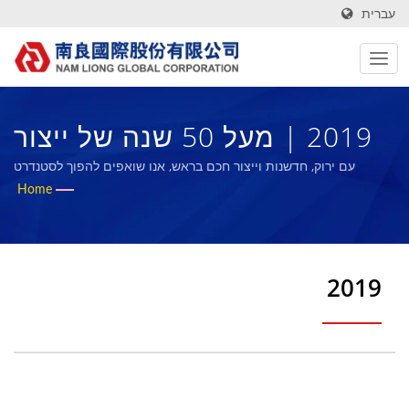
עברית
2019 | מעל 50 שנה של ייצור
בד טכני באיכות גבוהה וספוג
עם ירוק, חדשנות וייצור חכם בראש, אנו שואפים להפוך לסטנדרט
בתעשיית החומרים הקומפוזיטיים ברי קיימא ולשתף את הישגינו עם
Home
גומי ביולוגי | Nam Liong
העובדים שלנו והחברה.
2019