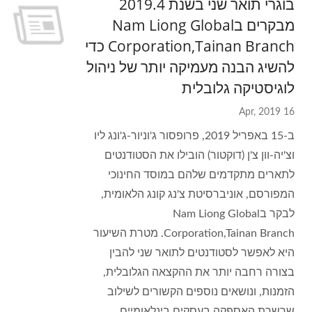
בוגרי תואר שני בשנת 2019.4
מבקרים בNam Liong Global
Corporation,Tainan Branch כדי
להשיג הבנה מעמיקה יותר של ניהול
לוגיסטיקה גלובלית
16 Apr, 2019
ב-15 באפריל 2019, פרופסור ג'וניור-ג'ונג ליו
וצ'יה-וון צ'ן (דוקטור) הובילו את הסטודנטים
לתארים מתקדמים שלהם במוסד החינוכי
המפורסם, אוניברסיטת צ'נג קונג הלאומית,
לבקר בNam Liong Global
Corporation,Tainan Branch. מטרת השיעור
היא לאפשר לסטודנטים לתואר שני להבין
בצורה רחבה יותר את ההקצאה הגלובלית,
הזמנות, ונושאים נוספים הקשורים לשילוב
שרשרת האספקה בעסקים בינלאומיים.