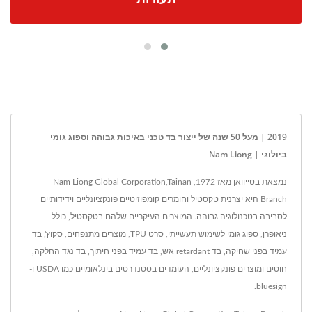
תעודות
2019 | מעל 50 שנה של ייצור בד טכני באיכות גבוהה וספוג גומי
ביולוגי | Nam Liong
נמצאת בטייוואן מאז 1972, Nam Liong Global Corporation,Tainan
Branch היא יצרנית טקסטיל וחומרים קומפוזיטיים פונקציונליים וידידותיים
לסביבה בטכנולוגיה גבוהה. המוצרים העיקריים שלהם בטקסטיל, כולל
ניאופרן, ספוג גומי לשימוש תעשייתי, סרט TPU, מוצרים מתנפחים, סקוץ', בד
עמיד בפני שחיקה, בד retardant אש, בד עמיד בפני חיתוך, בד נגד החלקה,
חוטים ומוצרים פונקציונליים, העומדים בסטנדרטים בינלאומיים כמו USDA ו-
bluesign.