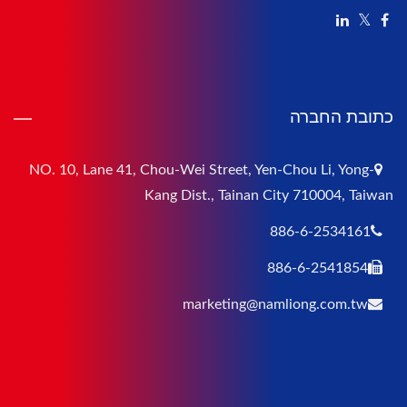
כתובת החברה
NO. 10, Lane 41, Chou-Wei Street, Yen-Chou Li, Yong-
Kang Dist., Tainan City 710004, Taiwan
886-6-2534161
886-6-2541854
marketing@namliong.com.tw