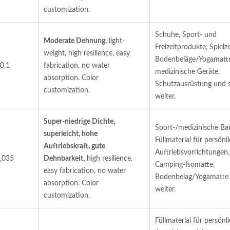
customization.
Schuhe, Sport- und
Moderate Dehnung,
light-
Freizeitprodukte, Spielz
weight, high resilience, easy
Bodenbeläge/Yogamatt
 0,1
fabrication, no water
medizinische Geräte,
absorption. Color
Schutzausrüstung und 
customization.
weiter.
Super-niedrige Dichte,
Sport-/medizinische Ba
superleicht, hohe
Füllmaterial für persönl
Auftriebskraft, gute
Auftriebsvorrichtungen,
0,035
Dehnbarkeit,
high resilience,
Camping-Isomatte,
easy fabrication, no water
Bodenbelag/Yogamatte
absorption. Color
weiter.
customization.
Füllmaterial für persönl