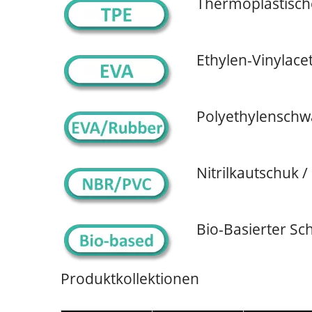
Thermoplastisc
Ethylen-Vinylac
Polyethylensch
Nitrilkautschuk /
ISO 27001
Bio-Basierter 
Produktkollektionen