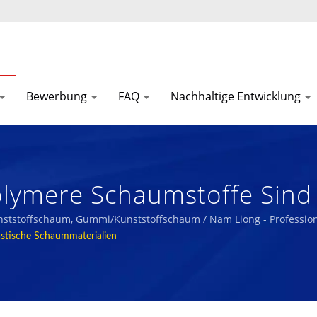
Bewerbung
FAQ
Nachhaltige Entwicklung
olymere Schaumstoffe Sind
fung. / Nam Liong - Profes
nststoffschaum, Gummi/Kunststoffschaum / Nam Liong - Profession
stische Schaummaterialien
mverbundstoffen.