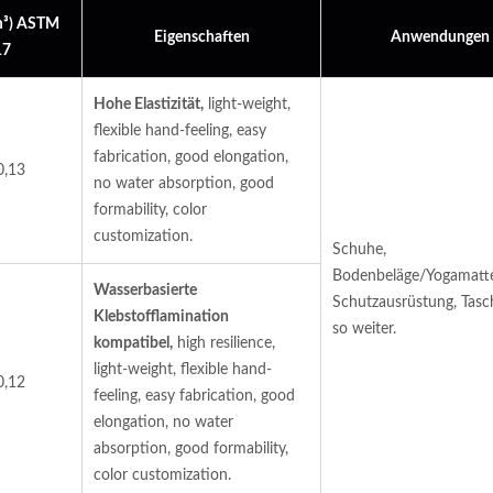
m³) ASTM
Eigenschaften
Anwendungen
17
Hohe Elastizität,
light-weight,
flexible hand-feeling, easy
fabrication, good elongation,
0,13
no water absorption, good
formability, color
customization.
Schuhe,
Bodenbeläge/Yogamatt
Wasserbasierte
Schutzausrüstung, Tas
Klebstofflamination
so weiter.
kompatibel,
high resilience,
light-weight, flexible hand-
0,12
feeling, easy fabrication, good
elongation, no water
absorption, good formability,
color customization.