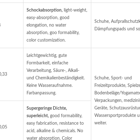
Schockabsorption,
light-weight,
easy-absorption, good
Schuhe, Aufprallschutzk
8
elongation, no water
Dämpfungspads und so 
absorption, goo formability,
color customization.
Leichtgewichtig, gute
Formbarkeit, einfache
Verarbeitung, Säure-, Alkali-
0,33
und Chemikalienbeständigkeit.
Schuhe, Sport- und
Keine Wasseraufnahme.
Freizeitprodukte, Spielz
Farbanpassung.
Bodenbeläge/Yogamatt
Verpackungen, medizini
Geräte, Schutzausrüstu
Supergeringe Dichte,
Wassersportprodukte u
superleicht,
good formability,
weiter.
easy fabrication, resistance to
0,05
acid, alkaline & chemicals. No
water absorption. Color