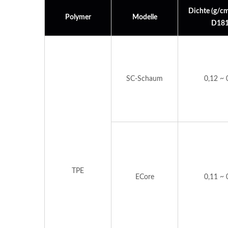
Dichte (g/c
Polymer
Modelle
D18
SC-Schaum
0,12 ~ 
TPE
ECore
0,11 ~ 