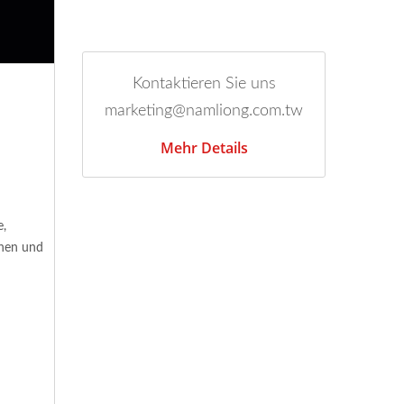
Kontaktieren Sie uns
marketing@namliong.com.tw
Mehr Details
e,
chen und