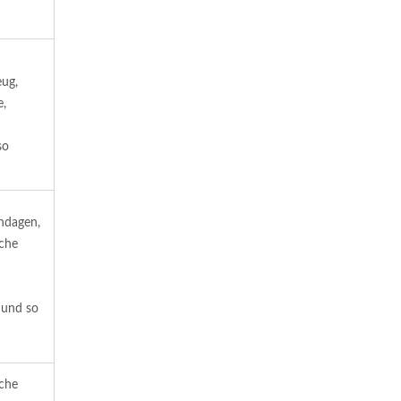
eug,
e,
so
ndagen,
iche
 und so
iche