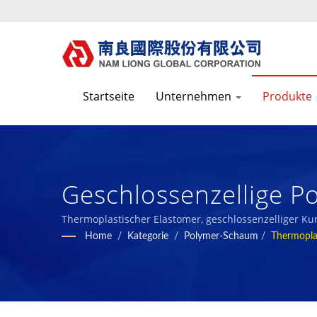
Startseite
Unternehmen
Produkte
Geschlossenzellige P
Bieten Eine Gute Dämp
Thermoplastischer Elastomer, geschlossenzelliger Ku
Schaumverbundstoffen.
Home
/
Kategorie
/
Polymer-Schaum
/
Thermopla
Von Polymeren Schau