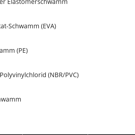
her Elastomerschwamm
etat-Schwamm (EVA)
wamm (PE)
 Polyvinylchlorid (NBR/PVC)
ISO 27001
Schwamm
Zertifikate