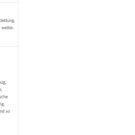
leidung,
weiter.
eug,
e,
sche
ng,
nd so