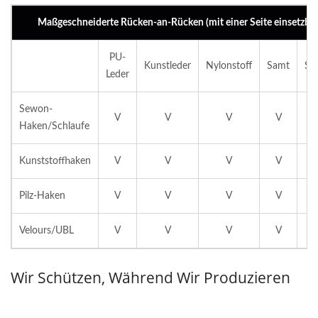
Maßgeschneiderte Rücken-an-Rücken (mit einer Seite einsetzbar
PU-
Kunstleder
Nylonstoff
Samt
Sc
Leder
Sewon-
V
V
V
V
Haken/Schlaufe
Kunststoffhaken
V
V
V
V
Pilz-Haken
V
V
V
V
Velours/UBL
V
V
V
V
Wir Schützen, Während Wir Produzieren