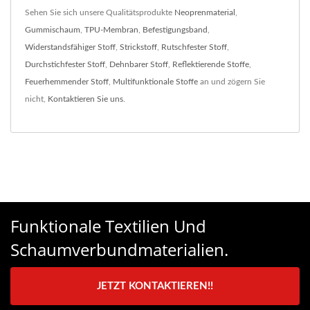
Sehen Sie sich unsere Qualitätsprodukte
Neoprenmaterial
,
Gummischaum
,
TPU-Membran
,
Befestigungsband
,
Widerstandsfähiger Stoff
,
Strickstoff
,
Rutschfester Stoff
,
Durchstichfester Stoff
,
Dehnbarer Stoff
,
Reflektierende Stoffe
,
Feuerhemmender Stoff
,
Multifunktionale Stoffe
an und zögern Sie
nicht,
Kontaktieren Sie uns
.
Funktionale Textilien Und
Schaumverbundmaterialien.
JETZT KONTAKTIEREN!!