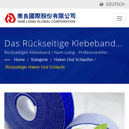
DEUTSCH
Das Rückseitige Klebeband
Ist Ein Produkt Mit
Rückseitiges Klebeband / Nam Liong - Professioneller
Hersteller von polymeren Schaumverbundstoffen.
Home
/
Kategorie
/
Haken Und Schlaufen
/
Haken-/Schlaufen- Oder
Rückseitiger Haken Und Schlaufe
Einem Speziellen Stoff Auf
Beiden Seiten. / Nam Liong -
Professioneller Hersteller
Von Polymeren
Schaumverbundstoffen.