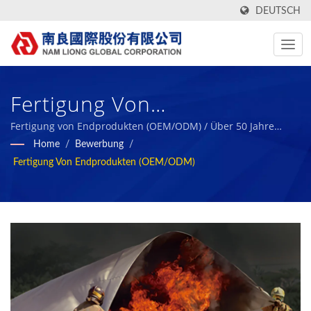
DEUTSCH
Fertigung Von
Fertigprodukten (OEM/ODM)
Fertigung von Endprodukten (OEM/ODM) / Über 50 Jahre
Hersteller von Hochleistungs-Technical Fabric und Bio-
Home
/
Bewerbung
/
/ Textilhersteller Aus Taiwan
Gummischaum | Nam Liong
Fertigung Von Endprodukten (OEM/ODM)
Mit ESG-Berichten | Nam
Liong