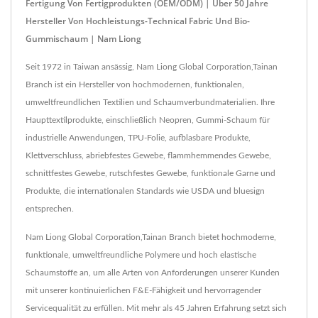
Fertigung Von Fertigprodukten (OEM/ODM) | Über 50 Jahre
Hersteller Von Hochleistungs-Technical Fabric Und Bio-
Gummischaum | Nam Liong
Seit 1972 in Taiwan ansässig, Nam Liong Global Corporation,Tainan
Branch ist ein Hersteller von hochmodernen, funktionalen,
umweltfreundlichen Textilien und Schaumverbundmaterialien. Ihre
Haupttextilprodukte, einschließlich Neopren, Gummi-Schaum für
industrielle Anwendungen, TPU-Folie, aufblasbare Produkte,
Klettverschluss, abriebfestes Gewebe, flammhemmendes Gewebe,
schnittfestes Gewebe, rutschfestes Gewebe, funktionale Garne und
Produkte, die internationalen Standards wie USDA und bluesign
entsprechen.
Nam Liong Global Corporation,Tainan Branch bietet hochmoderne,
funktionale, umweltfreundliche Polymere und hoch elastische
Schaumstoffe an, um alle Arten von Anforderungen unserer Kunden
mit unserer kontinuierlichen F&E-Fähigkeit und hervorragender
Servicequalität zu erfüllen. Mit mehr als 45 Jahren Erfahrung setzt sich