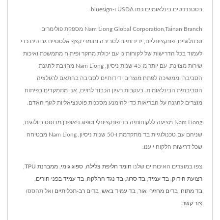
בסטנדרטים בינלאומיים כמו USDA ו-bluesign.
Nam Liong Global Corporation,Tainan Branch מספקת פולימרים
טכנולוגיים, פונקציונליים, ידידותיים לסביבה וחומרי קצף אלסטיים גבוהים כדי
לעמוד בכל הדרישות של לקוחותינו עם יכולת מחקר ופיתוח מתמשכת ואיכות
שירות מצוינת. עם יותר מ-45 שנות ניסיון, Nam Liong מחויבת להגנת
הסביבה וממשיכה לפתח מוצרים ידידותיים לסביבה בהתאם לרגולציה
הסביבתית הבינלאומית. בעקבות רעיון הכבוד לחיים, אנו מתמקדים בפיתוח
מוצרים להגנה על הבריאות כדי להימנע מסכנות פוטנציאליות לגוף האדם.
Nam Liong מציעה ללקוחותיה בד פונקציונלי וספוג ניאופרן מבוסס ביולוגית,
שניהם עם טכנולוגיית בד מתקדמת ו-50 שנות ניסיון, Nam Liong מבטיחה
שכל דרישות הלקוח ייענו.
צפו במוצרים האיכותיים שלנו
חומר חליפת צלילה
,
ספוג גומי
,
ממברנת TPU
,
רצועת הידוק
,
בד עמיד
,
בד סרוג
,
בד נגד החלקה
,
בד עמיד בפני חורים
,
בד מתוח
,
בדים מחזירי אור
,
בד עמיד באש
,
בדים רב-תכליתיים
ואל תהססו
צור קשר
.