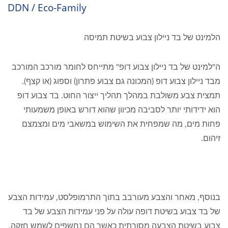
DDN / Eco-Family
הלמינט של בד ניילון צבוע בשיטת תמיסה
ה"למינט של בד ניילון צבוע דופ" מתייחס לחומר מורכב המורכב
מבד ניילון צבוע דופ (המכונה גם צבוע פתרון) וספוג (או קצף).
תמצית צבע משולבת במהלך תהליך ייצור החוט. בד צבוע דופ
הוא ידידותי יותר לסביבה מכיוון שהוא דורש באופן משמעותי
פחות מים, מה שמפחית את השימוש במשאבי מים ומצמצם
זיהום.
בנוסף, מאחר והצבע מעורבב בתוך התרמופלסט, עמידות הצבע
של בד צבוע בשיטת דופה עולה על פני עמידות הצבע של בד
צבוע בשיטת הצבעה מסורתית כאשר הם נחשפים לשמש חזקה,