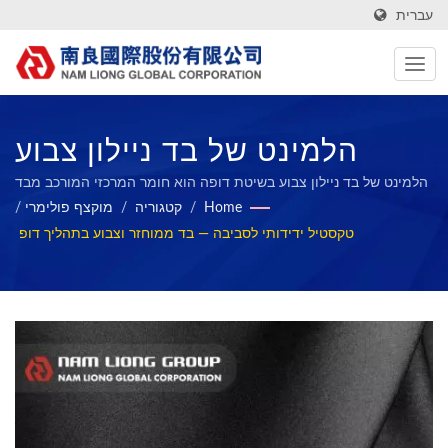
עברית
הלמינט של בד ניילון צבוע
בשיטת תמיסהיצרן בדים
הלמינט של בד ניילון צבוע בשיטת דופה הוא חומר המרכזי המורכב מבד
ניילון צבוע בשיטת דופה וספוג.עם ירוק, חדשנות וייצור חכם בראש, אנו
Home
/
קטגוריה
/
מוקצף פולימרי
/
טקסטיליים פונקציונליים, ירוקים
שואפים להפוך לסטנדרט בתעשיית חומרי הקומפוזיטיים ברי קיימא
טקסטיל ידידותי לסביבה — בד ממוחזר וצבוע בתהליך דופ
ולשתף את הישגינו עם העובדים שלנו ועם החברה.
וקומפוזיטיים מאז 1972 | Nam
Liong