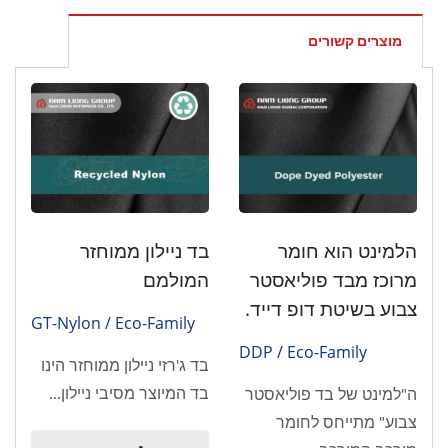
AA1000 SES הועבר ככלי תקשורת בין Nam Liong לבין
בעלי העניין.
מוצרים קשורים
הלמינט הוא חומר
בד ניילון ממוחזר
מרוכז מבד פוליאסטר
המולמם
צבוע בשיטת דופ דייד.
GT-Nylon / Eco-Family
DDP / Eco-Family
בד ג'רזי ניילון ממוחזר הינו
בד המיוצר מסיבי ניילון...
ה"למינט של בד פוליאסטר
צבוע" מתייחס לחומר