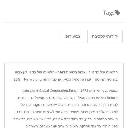
Tags
ידידותי לסביבה
צבוע דופ
הלמינט של בד ניילון צבוע בשיטת דופה - הלמינט של בד ניילון צבוע
בשיטת תמיסה | יצרן טקסטיל מטייוואן עם דוחות ESG | Nam Liong
נמצאת בטייוואן מאז 1972, Nam Liong Global Corporation,Tainan
Branch היא יצרנית טקסטיל וחומרים קומפוזיטיים פונקציונליים וידידותיים
לסביבה בטכנולוגיה גבוהה. המוצרים העיקריים שלהם בטקסטיל, כולל
למינציה של בד ניילון צבוע, ניאופרן, ספוג גומי לשימוש תעשייתי, סרט TPU,
מוצרים מתנפחים, סקוץ', בד עמיד בפני שחיקה, בד retardant אש, בד עמיד
בפני חיתוך, בד נגד החלקה, חוטים ומוצרים פונקציונליים, העומדים