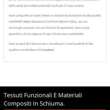
della salute per evitare potenziali rischi per il corpo umano.
Nam Liong offre ai nostri clienti un servizio di produzione di alta qualità
UHMWPE Water Resistance Cut Proof Woven Fabric, sia con
tecnologia avanzata che con 50 anni di esperienza, Nam Liong
garantisce che le esigenze di ogni cliente siano soddisfatte.
Nam Liong ti dà il benvenuto a visualizzare i nostri prodotti di alta
qualità e sentiti libero di
Contattaci
.
Tessuti Funzionali E Materiali
Compositi In Schiuma.