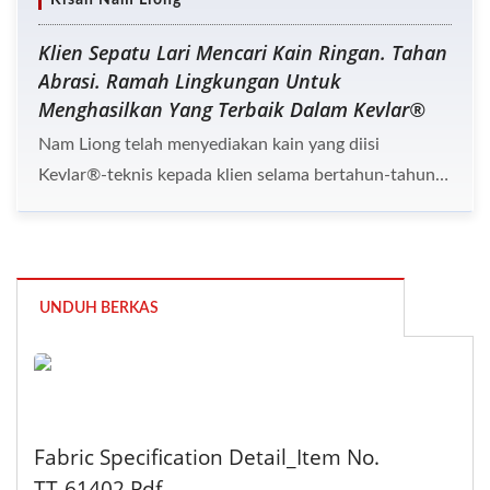
Klien Sepatu Lari Mencari Kain Ringan. Tahan
Abrasi. Ramah Lingkungan Untuk
Menghasilkan Yang Terbaik Dalam Kevlar®
Nam Liong telah menyediakan kain yang diisi
Kevlar®-teknis kepada klien selama bertahun-tahun.
Pada awalnya itu adalah pesanan pembelian kain
untuk lidah sepatu, dan kemudian bagian atas sepatu.
Produksi kain emisi nol bersih telah menjadi tanggung
jawab sosial bagi merek-merek saat ini, sehingga klien
UNDUH BERKAS
memerlukan proses produksi yang tidak beracun. Itu
termasuk penggunaan aditif dan solusi ramah
lingkungan, bahan daur ulang dan biodegradable,
bahan kimia ringan saat membuat kain anti-splash,
dan sebagainya.
Fabric Specification Detail_Item No.
TT-61402.pdf