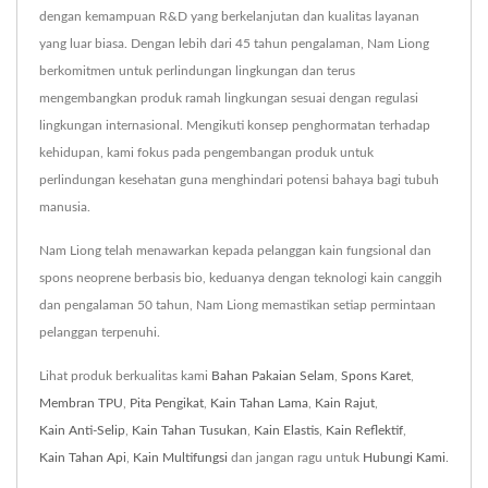
dengan kemampuan R&D yang berkelanjutan dan kualitas layanan
yang luar biasa. Dengan lebih dari 45 tahun pengalaman, Nam Liong
berkomitmen untuk perlindungan lingkungan dan terus
mengembangkan produk ramah lingkungan sesuai dengan regulasi
lingkungan internasional. Mengikuti konsep penghormatan terhadap
kehidupan, kami fokus pada pengembangan produk untuk
perlindungan kesehatan guna menghindari potensi bahaya bagi tubuh
manusia.
Nam Liong telah menawarkan kepada pelanggan kain fungsional dan
spons neoprene berbasis bio, keduanya dengan teknologi kain canggih
dan pengalaman 50 tahun, Nam Liong memastikan setiap permintaan
pelanggan terpenuhi.
Lihat produk berkualitas kami
Bahan Pakaian Selam
,
Spons Karet
,
Membran TPU
,
Pita Pengikat
,
Kain Tahan Lama
,
Kain Rajut
,
Kain Anti-Selip
,
Kain Tahan Tusukan
,
Kain Elastis
,
Kain Reflektif
,
Kain Tahan Api
,
Kain Multifungsi
dan jangan ragu untuk
Hubungi Kami
.